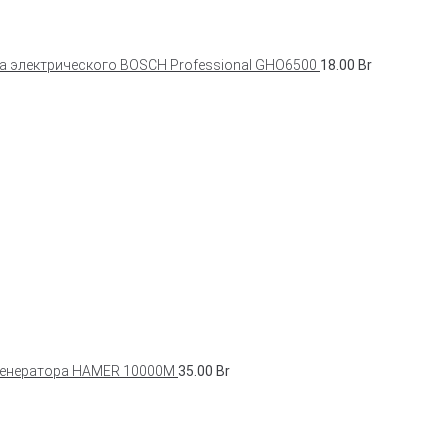
а электрического BOSCH Professional GНО6500
18.00
Br
генератора HAMER 10000M
35.00
Br